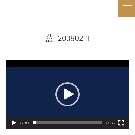
藍_200902-1
動
画
プ
レ
ー
ヤ
ー
00:00
01:05